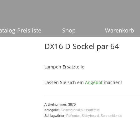
atalog-Preisliste
Shop
Warenkorb
DX16 D Sockel par 64
Lampen Ersatzteile
Lassen Sie sich ein
Angebot
machen!
Artikelnummer:
3870
Kategorie:
Kleinmaterial & Ersatzteile
Schlagwörter:
Reflector
,
Shinyboard
,
Sonnenblende