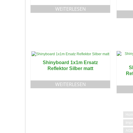
WEITERLESEN
Shinyboard 1x1m Ersatz
S
Reflektor Silber matt
Ref
WEITERLESEN
AFZK - Abels Filmzubehör
Hom
Bernhard Abels
Imp
Krefelder Str. 18
AGB