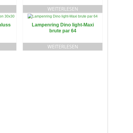
WEITERLESEN
hluss
Lampenring Dino light-Maxi
brute par 64
WEITERLESEN
225752
Besucher seit 1998
Visitors since 1998